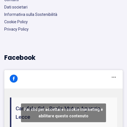
Dati societari
Informativa sulla Sostenibilità
Cookie Policy
Privacy Policy
Facebook
Carofalo Srl - Reale Mutua Agenzia
Fai clic per accettare i cookie marketing e
Lecce
abilitare questo contenuto