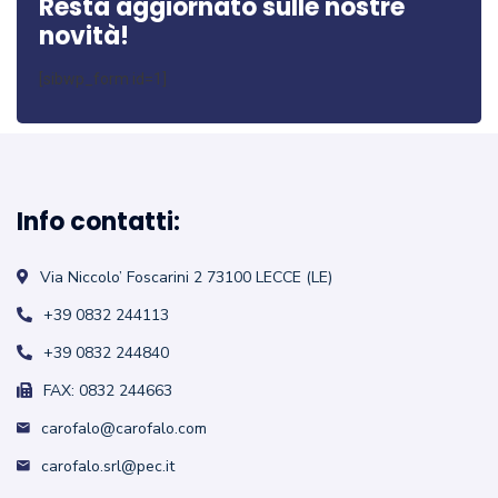
Resta aggiornato sulle nostre
novità!
[sibwp_form id=1]
Info contatti:
Via Niccolo’ Foscarini 2
73100 LECCE (LE)
+39 0832 244113
+39 0832 244840
FAX: 0832 244663
carofalo@carofalo.com
carofalo.srl@pec.it