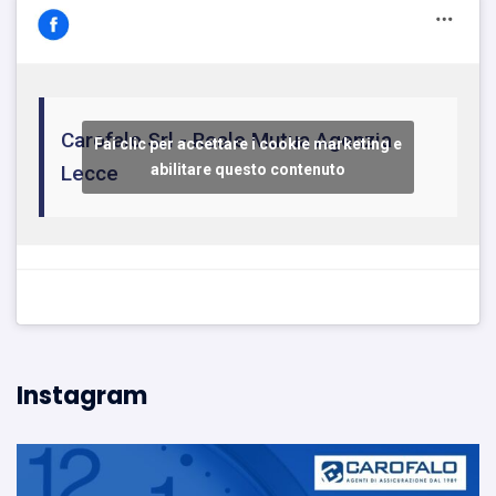
Carofalo Srl - Reale Mutua Agenzia
Fai clic per accettare i cookie marketing e
Lecce
abilitare questo contenuto
Instagram