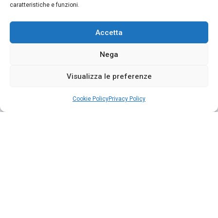
caratteristiche e funzioni.
Accetta
Nega
Visualizza le preferenze
Cookie Policy
Privacy Policy
Segui su Instagram
INTERMEDIARIO SOGGETTO AL CONTROLLO DELL’IVASS