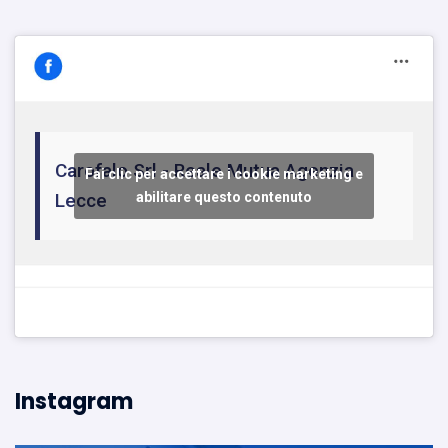
Carofalo Srl - Reale Mutua Agenzia
Fai clic per accettare i cookie marketing e
Lecce
abilitare questo contenuto
Instagram