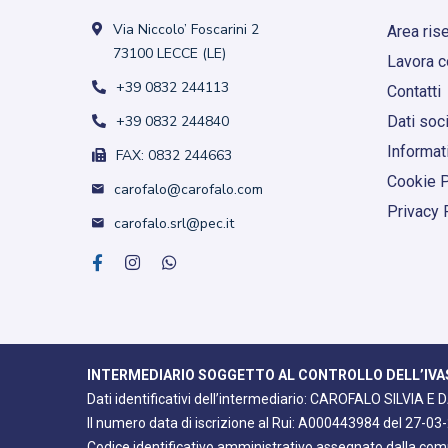
Via Niccolo’ Foscarini 2
Area ris
73100 LECCE (LE)
Lavora c
+39 0832 244113
Contatti
+39 0832 244840
Dati soci
Informati
FAX: 0832 244663
Cookie P
carofalo@carofalo.com
Privacy 
carofalo.srl@pec.it
INTERMEDIARIO SOGGETTO AL CONTROLLO DELL’IVA
Dati identificativi dell’intermediario: CAROFALO SILVIA
Il numero data di iscrizione al Rui: A000443984 del 27-03
Codice identificativo amministrativo assegnato dalla co