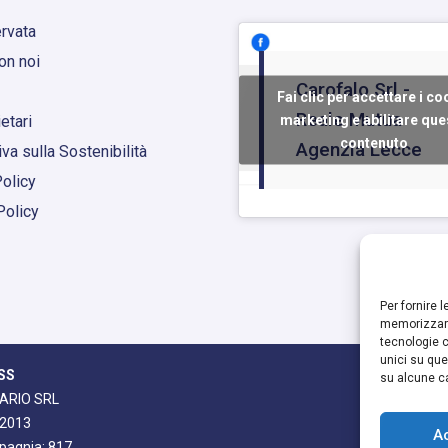
ervata
on noi
Carofalo Srl -
Fai clic per accettare i co
Reale Mutua
marketing e abilitare que
etari
contenuto
Agenzia Lecce
va sulla Sostenibilità
olicy
Policy
Per fornire 
memorizzare
tecnologie c
unici su que
SS
su alcune ca
 E DARIO SRL
-2013
A
mpagnia: 817