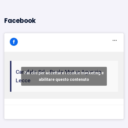
Facebook
Carofalo Srl - Reale Mutua Agenzia
Fai clic per accettare i cookie marketing e
Lecce
abilitare questo contenuto