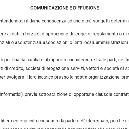
COMUNICAZIONE E DIFFUSIONE
intendendosi il darne conoscenza ad uno o più soggetti determinat
re ai dati in forza di disposizione di legge, di regolamento o di no
ziali e assistenziali, associazioni di enti locali, amministrazioni
per finalità ausiliare al rapporto che intercorre tra le parti, nei
tuti di credito, società di erogazione servizi, vettori e società di 
 per svolgere il loro incarico presso la nostra organizzazione, pre
e informatici), previa sottoscrizione di opportune clausole contra
bero ed esplicito consenso da parte dell’interessato, perché non