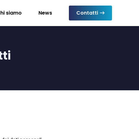
hi siamo
News
Contatti
ti