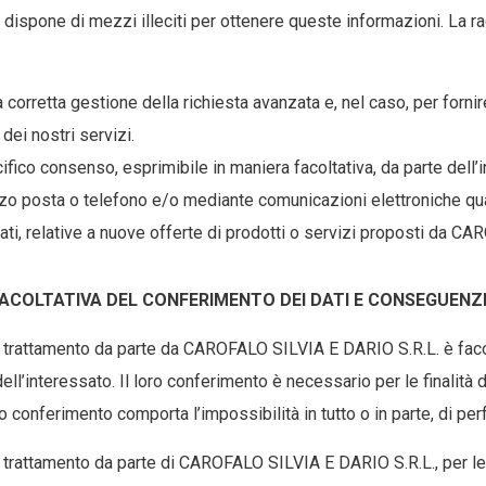
spone di mezzi illeciti per ottenere queste informazioni. La racc
 corretta gestione della richiesta avanzata e, nel caso, per forni
 dei nostri servizi.
ico consenso, esprimibile in maniera facoltativa, da parte dell’int
o posta o telefono e/o mediante comunicazioni elettroniche qu
tati, relative a nuove offerte di prodotti o servizi proposti da 
ACOLTATIVA DEL CONFERIMENTO DEI DATI E CONSEGUENZE
e trattamento da parte da CAROFALO SILVIA E DARIO S.R.L. è facolt
ll’interessato. Il loro conferimento è necessario per le finalità di
tto conferimento comporta l’impossibilità in tutto o in parte, di pe
 trattamento da parte di CAROFALO SILVIA E DARIO S.R.L., per le 