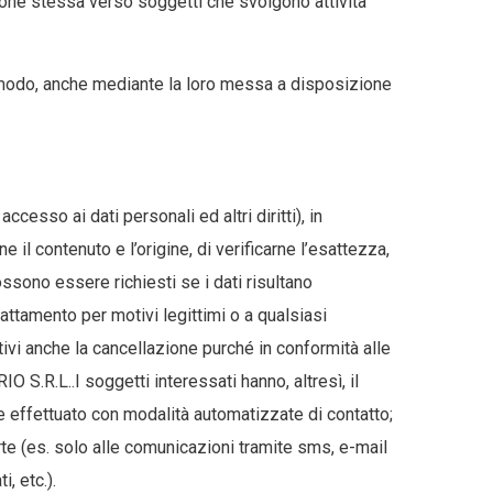
zione stessa verso soggetti che svolgono attività
e modo, anche mediante la loro messa a disposizione
accesso ai dati personali ed altri diritti), in
 il contenuto e l’origine, di verificarne l’esattezza,
ossono essere richiesti se i dati risultano
rattamento per motivi legittimi o a qualsiasi
vi anche la cancellazione purché in conformità alle
S.R.L..I soggetti interessati hanno, altresì, il
 se effettuato con modalità automatizzate di contatto;
parte (es. solo alle comunicazioni tramite sms, e-mail
, etc.).