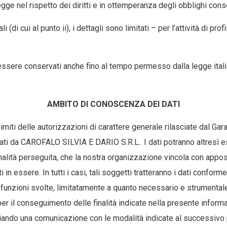
legge nel rispetto dei diritti e in ottemperanza degli obblighi cons
i (di cui al punto ii), i dettagli sono limitati – per l’attività di p
o essere conservati anche fino al tempo permesso dalla legge italia
AMBITO DI CONOSCENZA DEI DATI
 limiti delle autorizzazioni di carattere generale rilasciate dal Ga
da CAROFALO SILVIA E DARIO S.R.L.. I dati potranno altresì esser
inalità perseguita, che la nostra organizzazione vincola con appos
 in essere. In tutti i casi, tali soggetti tratteranno i dati confor
 alle funzioni svolte, limitatamente a quanto necessario e strument
er il conseguimento delle finalità indicate nella presente inform
ndo una comunicazione con le modalità indicate al successivo pun