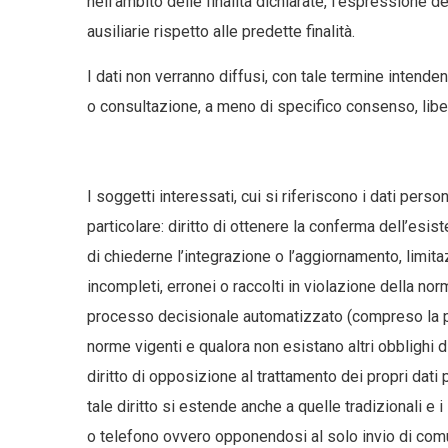
nell’ambito delle finalità dichiarate, l’espressione
ausiliarie rispetto alle predette finalità.
I dati non verranno diffusi, con tale termine inten
o consultazione, a meno di specifico consenso, libe
I soggetti interessati, cui si riferiscono i dati persona
particolare: diritto di ottenere la conferma dell’esis
di chiederne l’integrazione o l’aggiornamento, limitaz
incompleti, erronei o raccolti in violazione della no
processo decisionale automatizzato (compreso la pro
norme vigenti e qualora non esistano altri obblighi 
diritto di opposizione al trattamento dei propri dati 
tale diritto si estende anche a quelle tradizionali e i
o telefono ovvero opponendosi al solo invio di comun