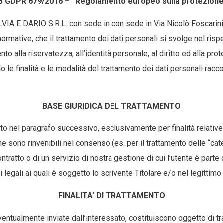
. 13 GDPR 679/2016 – “Regolamento europeo sulla protezione 
A E DARIO S.R.L. con sede in con sede in Via Nicolò Foscarini, 
ormative, che il trattamento dei dati personali si svolge nel rispe
mento alla riservatezza, all’identità personale, al diritto ed alla
 le finalità e le modalità del trattamento dei dati personali racco
BASE GIURIDICA DEL TRATTAMENTO
ato nel paragrafo successivo, esclusivamente per finalità relativ
 sono rinvenibili nel consenso (es. per il trattamento delle “categ
tratto o di un servizio di nostra gestione di cui l’utente è parte
i legali ai quali è soggetto lo scrivente Titolare e/o nel legittim
FINALITA’ DI TRATTAMENTO
ventualmente inviate dall’interessato, costituiscono oggetto di tra