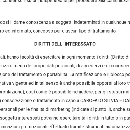
 del consenso risulta indispensabile per procedere alla comunica
dendosi il darne conoscenza a soggetti indeterminati in qualunqu
ro ed informato, concesso per ciascun tipo di trattamento.
DIRITTI DELL’ INTERESSATO
li, hanno facoltà di esercitare in ogni momento i diritti (Diritto di 
tenza o meno dei propri dati personali, di accedervi e di conoscerne
ione del trattamento o portabilità. La rettificazione e il blocco p
rmativa vigente ed in tal senso è anche possibile opporsi al loro t
filazione), così come è possibile richiedere, per gli stessi moti
di conservazione e trattamento in capo a CAROFALO SILVIA E DARIO 
personali per le finalità di marketing (indicate al punto ii), anche
 soggetti interessati potranno esercitare tali diritti in tutto o in 
icazioni promozionali effettuato tramite strumenti automatizzati