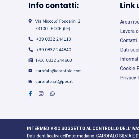
Info contatti:
Link u
Via Niccolo’ Foscarini 2
Area ris
73100 LECCE (LE)
Lavora c
+39 0832 244113
Contatti
+39 0832 244840
Dati soci
Informati
FAX: 0832 244663
Cookie P
carofalo@carofalo.com
Privacy 
carofalo.srl@pec.it
INTERMEDIARIO SOGGETTO AL CONTROLLO DELL’IVA
Dati identificativi dell’intermediario: CAROFALO SILVIA