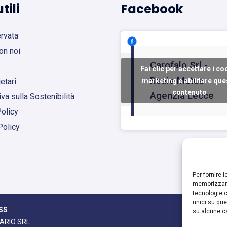
tili
Facebook
ervata
on noi
Carofalo Srl -
Fai clic per accettare i co
Reale Mutua
marketing e abilitare que
etari
contenuto
Agenzia Lecce
va sulla Sostenibilità
olicy
Policy
Per fornire 
memorizzare
tecnologie c
unici su que
SS
su alcune ca
 E DARIO SRL