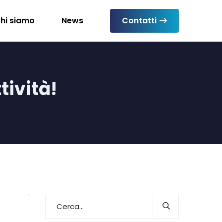
hi siamo
News
Contatti
tività!