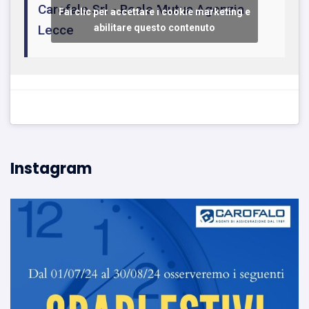
Carofalo Srl - Reale Mutua Agenzia
Fai clic per accettare i cookie marketing e
Lecce
abilitare questo contenuto
Instagram