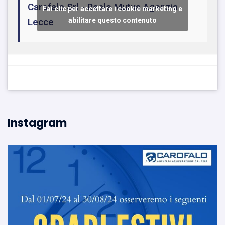
Carofalo Srl - Reale Mutua Agenzia
Fai clic per accettare i cookie marketing e
Lecce
abilitare questo contenuto
Instagram