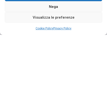
Nega
Visualizza le preferenze
Cookie Policy
Privacy Policy
Segui su Instagram
INTERMEDIARIO SOGGETTO AL CONTROLLO DELL’IVASS
Dati identificativi dell’intermediario: CAROFALO SILVIA E DARIO
SRL
Il numero data di iscrizione al Rui: A000443984 del 27-03-2013
Codice identificativo amministrativo assegnato dalla compagnia:
817
Indicazione sito internet del Rui:
https://servizi.ivass.it/RuirPubblica/