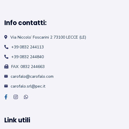
Info contatti:
Via Niccolo’ Foscarini 2
73100 LECCE (LE)
+39 0832 244113
+39 0832 244840
FAX: 0832 244663
carofalo@carofalo.com
carofalo.srl@pec.it
Link utili