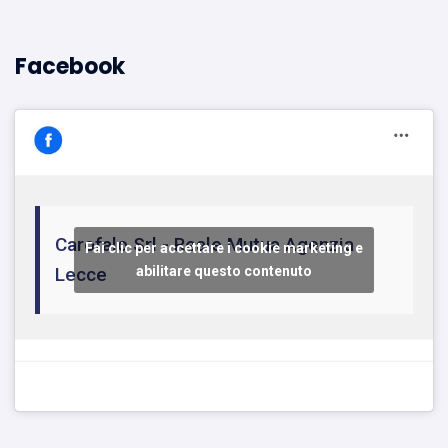
Facebook
Carofalo Srl - Reale Mutua Agenzia
Fai clic per accettare i cookie marketing e
Lecce
abilitare questo contenuto