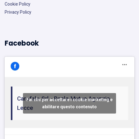
Cookie Policy
Privacy Policy
Facebook
Carofalo Srl - Reale Mutua Agenzia
Fai clic per accettare i cookie marketing e
Lecce
abilitare questo contenuto