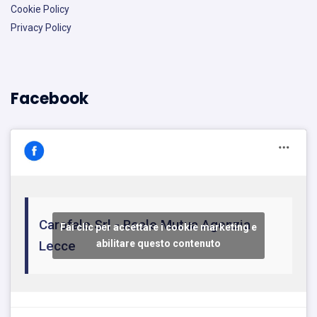
Cookie Policy
Privacy Policy
Facebook
Carofalo Srl - Reale Mutua Agenzia
Fai clic per accettare i cookie marketing e
Lecce
abilitare questo contenuto