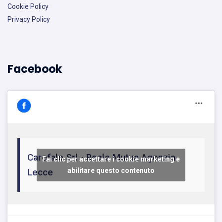
Cookie Policy
Privacy Policy
Facebook
Carofalo Srl - Reale Mutua Agenzia
Fai clic per accettare i cookie marketing e
Lecce
abilitare questo contenuto