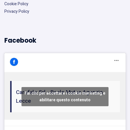
Cookie Policy
Privacy Policy
Facebook
Carofalo Srl - Reale Mutua Agenzia
Fai clic per accettare i cookie marketing e
Lecce
abilitare questo contenuto