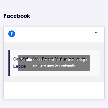
Facebook
Carofalo Srl - Reale Mutua Agenzia
Fai clic per accettare i cookie marketing e
Lecce
abilitare questo contenuto