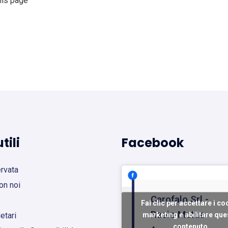
his page
tili
Facebook
ervata
on noi
Carofalo Srl -
Fai clic per accettare i co
Reale Mutua
marketing e abilitare que
etari
contenuto