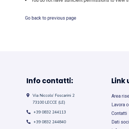
You do not have sufficient permissions to view t
Go back to previous page
Info contatti:
Link u
Via Niccolo’ Foscarini 2
Area ris
73100 LECCE (LE)
Lavora c
+39 0832 244113
Contatti
+39 0832 244840
Dati soci