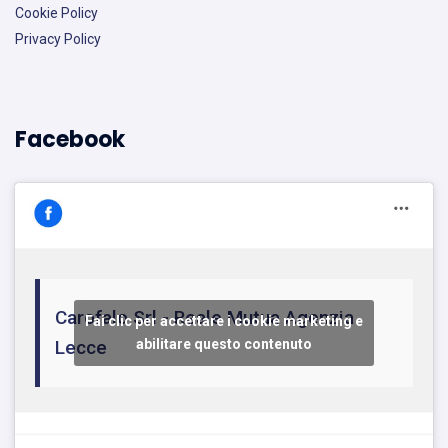
Cookie Policy
Privacy Policy
Facebook
Carofalo Srl - Reale Mutua Agenzia
Fai clic per accettare i cookie marketing e
Lecce
abilitare questo contenuto