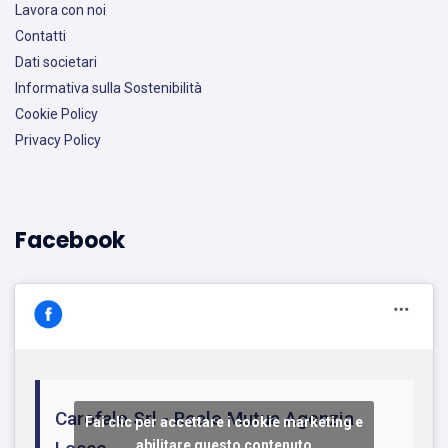
Lavora con noi
Contatti
Dati societari
Informativa sulla Sostenibilità
Cookie Policy
Privacy Policy
Facebook
Carofalo Srl - Reale Mutua Agenzia
Fai clic per accettare i cookie marketing e
abilitare questo contenuto