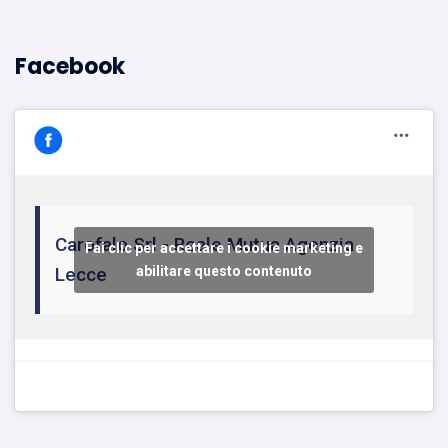
Facebook
Carofalo Srl - Reale Mutua Agenzia
Fai clic per accettare i cookie marketing e
Lecce
abilitare questo contenuto