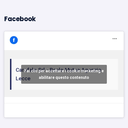
Facebook
Carofalo Srl - Reale Mutua Agenzia
Fai clic per accettare i cookie marketing e
Lecce
abilitare questo contenuto